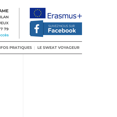
AME
-ILAN
UEUX
77 79
accès
NFOS PRATIQUES
LE SWEAT VOYAGEUR