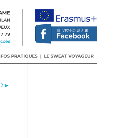
AME
-ILAN
UEUX
77 79
accès
NFOS PRATIQUES
LE SWEAT VOYAGEUR
M2 ►