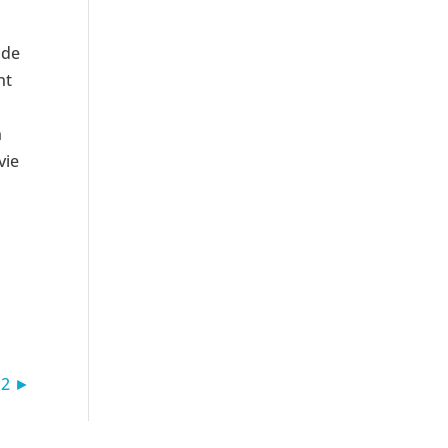
 de
nt
n
vie
M2 ►