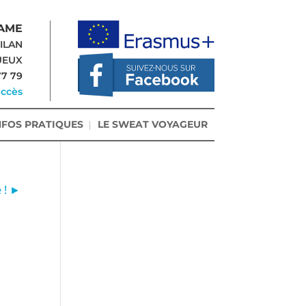
AME
-ILAN
UEUX
77 79
accès
NFOS PRATIQUES
LE SWEAT VOYAGEUR
 ! ►