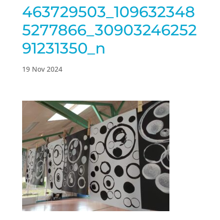
463729503_109632348
5277866_30903246252
91231350_n
19 Nov 2024